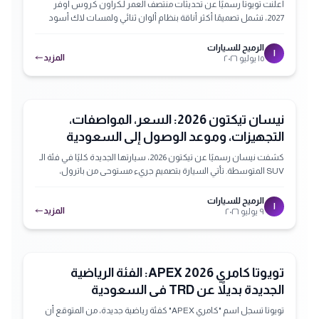
أعلنت تويوتا رسميًا عن تحديثات منتصف العمر لـكراون كروس أوفر
2027، تشمل تصميمًا أكثر أناقة بنظام ألوان ثنائي ولمسات لاك أسود
لامع، بالإضافة إلى تحسينات في المنظومة الهجينة مع إضافة مجدافي
تغيير السرعة، ومفتاح رقمي كتجهيز قياسي. من المتوقع طرح السيارة
الرميح للسيارات
ا
المزيد
١٥ يوليو ٢٠٢٦
في اليابان في 3 سبتمبر 2026، بينما يُتوقع وصولها إلى السعودية خلال
النصف الأول من 2027.
نيسان تيكتون 2026: السعر، المواصفات،
التجهيزات، وموعد الوصول إلى السعودية
كشفت نيسان رسميًا عن تيكتون 2026، سيارتها الجديدة كليًا في فئة الـ
SUV المتوسطة. تأتي السيارة بتصميم جريء مستوحى من باترول،
وتجهيزات حديثة، ومستوى أمان عالي يصل إلى 5 نجوم. تستهدف تيكتون
منافسة هيونداي كريتا وكيا سيلتوس، ومن المتوقع أن تصل إلى
الرميح للسيارات
ا
المزيد
٩ يوليو ٢٠٢٦
السعودية خلال الفترة القادمة.
تويوتا كامري APEX 2026: الفئة الرياضية
الجديدة بديلاً عن TRD في السعودية
تويوتا تسجل اسم "كامري APEX" كفئة رياضية جديدة، من المتوقع أن