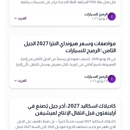
تحل محل فئة TRD السابقة. الفئة الجديدة تركز على تحسينات رياضية
شاملة تشمل التعليق، الإطارات، الجنوط، واللمسات الخارجية والداخلية
الرياضية. يُتوقع أن تقدم كامري APEX تجربة قيادة أكثر متعة وديناميكية
الرميح للسيارات
ا
المزيد
٨ يوليو ٢٠٢٦
مع الحفاظ على راحة وموثوقية كامري، مما يجعلها خيارًا مثيرًا لعشاق
السيارات الرياضية في السعودية.
مواصفات وسعر هيونداي النترا 2027 الجيل
الثامن | الرميح للسيارات
في 26 يونيو 2026، كشفت هيونداي رسمياً عن الجيل الثامن من إلنترا،
المعروفة باسم أفانتي في كوريا، خلال معرض بوسان للتنقل. تأتي إلنترا
2027 بتصميم أكبر وأكثر جرأة، ومقصورة رقمية متطورة تعتمد على نظام
Pleos Connect ومساعد Gleo AI، مع خيارين للمحركات: بنزين 2.0 لتر أو
الرميح للسيارات
ا
المزيد
٢٧ يونيو ٢٠٢٦
هجين 1.6 لتر. وحتى الآن، لم تُعلن هيونداي الأسعار النهائية أو موعد
الوصول الرسمي للأسواق العالمية.
مميز
كاديلاك اسكاليد 2027: آخر جيل يُصنع في
أرلينغتون قبل انتقال الإنتاج لميشيغن
كاديلاك اسكاليد 2027 ليست تحديثاً كبيراً — بل ضبط طفيف على الجيل
الذي ظهر مع تحديث منتصف الدورة لموديل 2025. لكن السنة 2027 تحمل