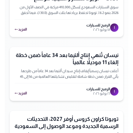
سوق السيارات السعودي يُسجّل 410,000 مركبة في النصف الأول من
2026 بنمو 6.2٪. تويوتا تحتفظ بريادتها بثلث السوق (30.8٪)، فيما تُحقق
العلامات الصينية الأربع (إم جي وهافال وجيتور وشانجان) حصة جماعية
13.4٪ — أربعة منها ضمن أعلى 10 علامات لأول مرة في التاريخ.
الرميح للسيارات
ا
المزيد
١٨ يوليو ٢٠٢٦
مميز
نيسان تُنهي إنتاج ألتيما بعد 34 عاماً ضمن خطة
إلغاء 11 موديلاً عالمياً
أعلنت نيسان رسمياً إيقاف إنتاج سيدان ألتيما بعد 34 عاماً من طرحها.
يأتي القرار ضمن خطة شاملة لتقليص تشكيلتها العالمية من 56 إلى 45
موديلاً. موديل 2027 سيكون الأخير، بينما ستصبح سنترا السيدان الوحيدة
في التشكيلة الأمريكية. القرار يعكس تحول نيسان نحو سيارات الـ SUV
الرميح للسيارات
ا
المزيد
١٦ يوليو ٢٠٢٦
والهجينة.
تويوتا كراون كروس أوفر 2027: التحديثات
الرسمية الجديدة وموعد الوصول إلى السعودية